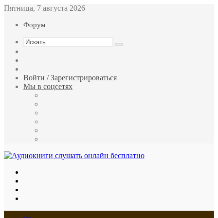
Пятница, 7 августа 2026
Форум
Искать
Switch
skin
Sidebar
Случайная
статья
Войти / Зарегистрироваться
Мы в соцсетях
Twitter
YouTube
vk.com
Одноклассники
Telegram
RSS
Меню
Искать
Switch
skin
Войти