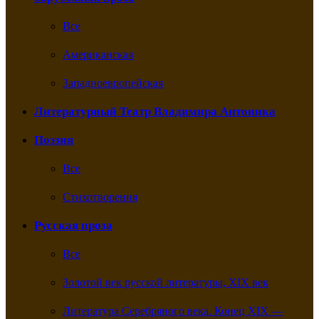
Все
Американская
Западноевропейская
Литературный Театр Владимира Антоника
Поэзия
Все
Стихотворения
Русская проза
Все
Золотой век русской литературы, XIX век
Литература Серебряного века. Конец XIX —