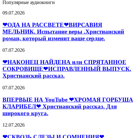
Популярные аудиокниги
❤
09.07.2026
ОДА
НА
❤ОДА НА РАССВЕТЕ❤ВИРСАВИЯ
РАССВЕТЕ
МЕЛЬНИК. Испытание веры .Христианский
❤
роман, который изменит ваше сердце.
ВИРСАВИЯ
МЕЛЬНИК.
❤
07.07.2026
Испытание
НАКОНЕЦ
веры
НАЙДЕНА
❤НАКОНЕЦ НАЙДЕНА или СПРЯТАННОЕ
.Христианский
или
СОКРОВИЩЕ❤ИСПРАВЛЕННЫЙ ВЫПУСК.
роман,
СПРЯТАННОЕ
который
Христианский рассказ.
СОКРОВИЩЕ
изменит
❤
ваше
ВПЕРВЫЕ
07.07.2026
ИСПРАВЛЕННЫЙ
сердце.
НА
ВЫПУСК.
YouTube
ВПЕРВЫЕ НА YouTube ❤ХРОМАЯ ГОРБУША
Христианский
❤
КЛАРИБЕЛ❤ Христианский рассказ. Для
рассказ.
ХРОМАЯ
широкого круга.
ГОРБУША
КЛАРИБЕЛ
❤
12.07.2026
❤
СКВОЗЬ
Христианский
СЛЕЗЫ
❤СКВОЗЬ СЛЕЗЫ И СОМНЕНИЯ❤
рассказ.