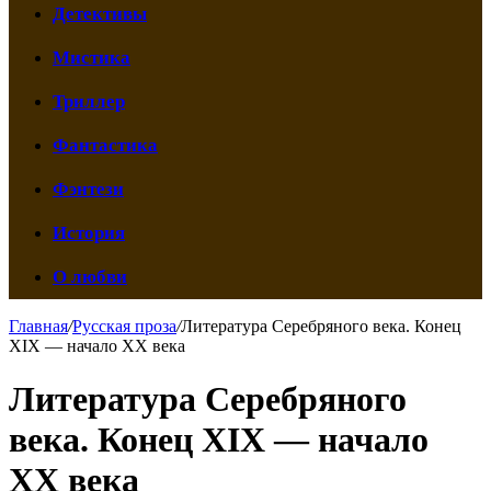
Детективы
Мистика
Триллер
Фантастика
Фэнтези
История
О любви
Главная
/
Русская проза
/
Литература Серебряного века. Конец
XIX — начало XX века
Литература Серебряного
века. Конец XIX — начало
XX века