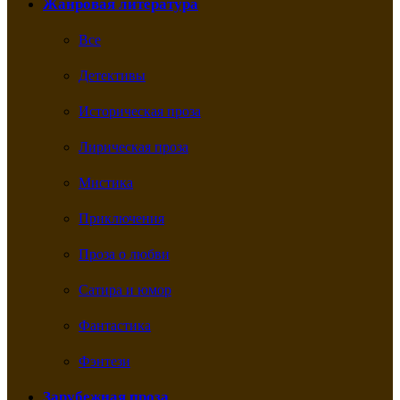
Жанровая литература
Все
Детективы
Историческая проза
Лирическая проза
Мистика
Приключения
Проза о любви
Сатира и юмор
Фантастика
Фэнтези
Зарубежная проза