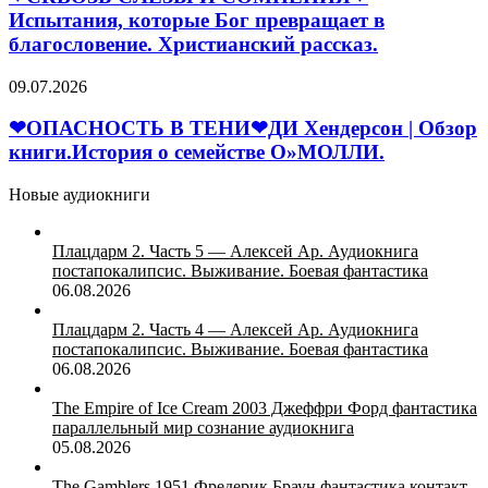
И
Испытания, которые Бог превращает в
Для
СОМНЕНИЯ
широкого
благословение. Христианский рассказ.
❤
круга.
Испытания,
❤
09.07.2026
которые
ОПАСНОСТЬ
Бог
В
❤ОПАСНОСТЬ В ТЕНИ❤ДИ Хендерсон | Обзор
превращает
ТЕНИ
книги.История о семействе О»МОЛЛИ.
в
❤
благословение.
ДИ
Христианский
Новые аудиокниги
Хендерсон
рассказ.
|
Обзор
Плацдарм 2. Часть 5 — Алексей Ар. Аудиокнига
книги.История
постапокалипсис. Выживание. Боевая фантастика
о
06.08.2026
семействе
О»МОЛЛИ.
Плацдарм 2. Часть 4 — Алексей Ар. Аудиокнига
постапокалипсис. Выживание. Боевая фантастика
06.08.2026
The Empire of Ice Cream 2003 Джеффри Форд фантастика
параллельный мир сознание аудиокнига
05.08.2026
The Gamblers 1951 Фредерик Браун фантастика контакт