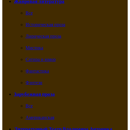
Жанровая литература
Все
Историческая проза
Лирическая проза
Мистика
Сатира и юмор
Фантастика
Фэнтези
Зарубежная проза
Все
Американская
Литературный Театр Владимира Антоника