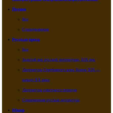
Поэзия
Все
Стихотворения
Русская проза
Все
Золотой век русской литературы, XIX век
Литература Серебряного века. Конец XIX —
начало XX века
Литература советского периода
Современная русская литература
Юмор