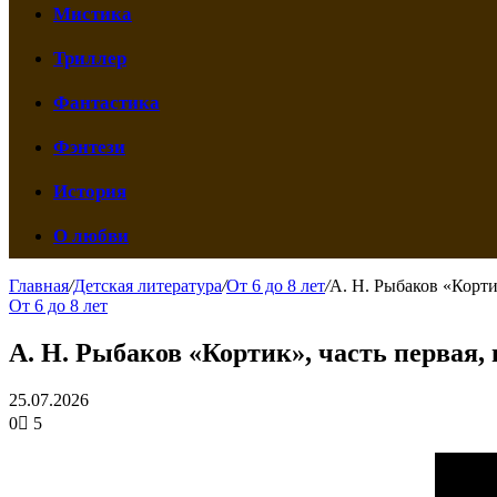
Мистика
Триллер
Фантастика
Фэнтези
История
О любви
Главная
/
Детская литература
/
От 6 до 8 лет
/
А. Н. Рыбаков «Кортик
От 6 до 8 лет
А. Н. Рыбаков «Кортик», часть первая, 
25.07.2026
0
5