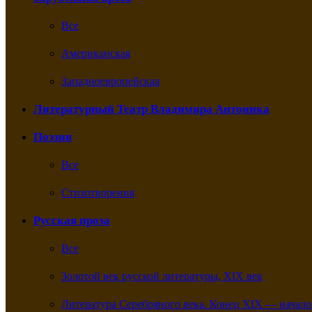
Все
Американская
Западноевропейская
Литературный Театр Владимира Антоника
Поэзия
Все
Стихотворения
Русская проза
Все
Золотой век русской литературы, XIX век
Литература Серебряного века. Конец XIX — начало