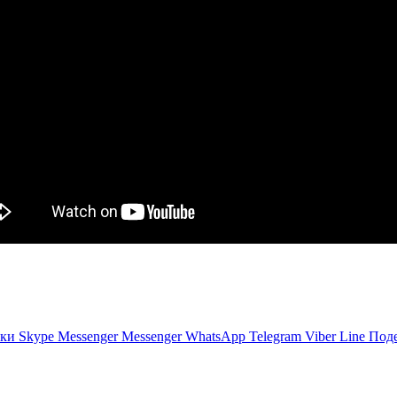
ики
Skype
Messenger
Messenger
WhatsApp
Telegram
Viber
Line
Поде