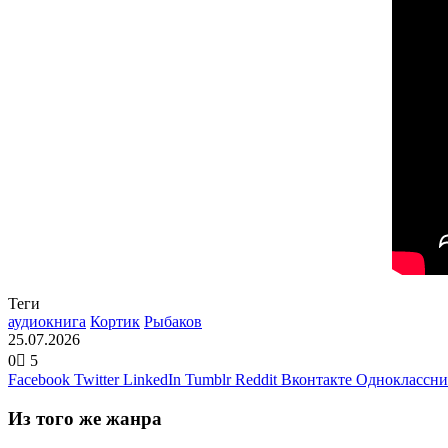
Теги
аудиокнига
Кортик
Рыбаков
25.07.2026
0
5
Facebook
Twitter
LinkedIn
Tumblr
Reddit
Вконтакте
Одноклассн
Из того же жанра