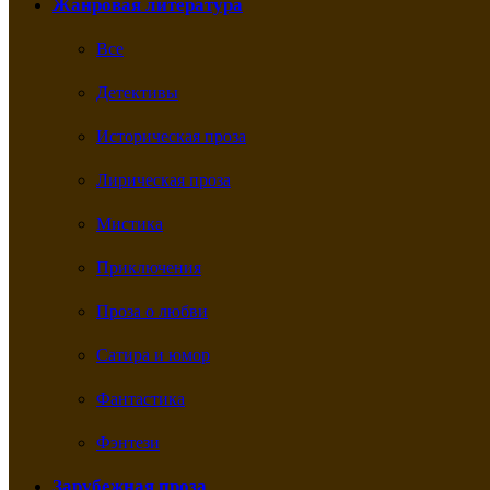
Жанровая литература
Все
Детективы
Историческая проза
Лирическая проза
Мистика
Приключения
Проза о любви
Сатира и юмор
Фантастика
Фэнтези
Зарубежная проза