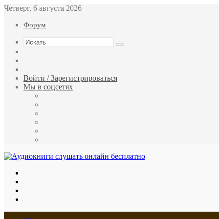
Четверг, 6 августа 2026
Форум
Искать
Switch
skin
Sidebar
Случайная
статья
Войти / Зарегистрироваться
Мы в соцсетях
Twitter
YouTube
vk.com
Одноклассники
Telegram
RSS
Меню
Искать
Switch
skin
Войти