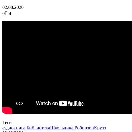
02.08.2026
0
4
Теги
аудиокнига
БиблиотекаШкольника
РобинзонКрузо