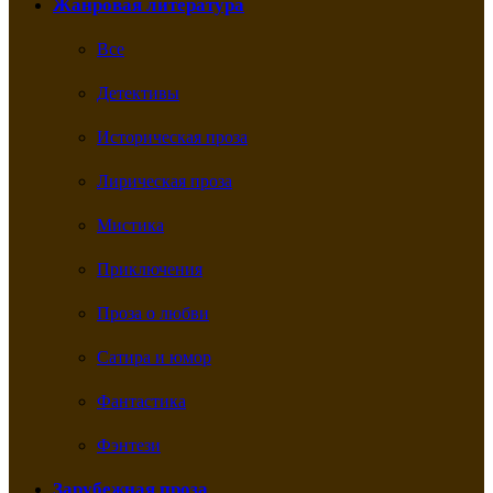
Жанровая литература
Все
Детективы
Историческая проза
Лирическая проза
Мистика
Приключения
Проза о любви
Сатира и юмор
Фантастика
Фэнтези
Зарубежная проза