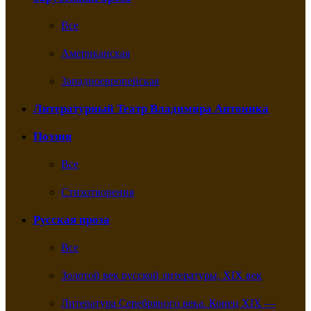
Все
Американская
Западноевропейская
Литературный Театр Владимира Антоника
Поэзия
Все
Стихотворения
Русская проза
Все
Золотой век русской литературы, XIX век
Литература Серебряного века. Конец XIX —