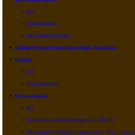
Все
Американская
Западноевропейская
Литературный Театр Владимира Антоника
Поэзия
Все
Стихотворения
Русская проза
Все
Золотой век русской литературы, XIX век
Литература Серебряного века. Конец XIX — начало