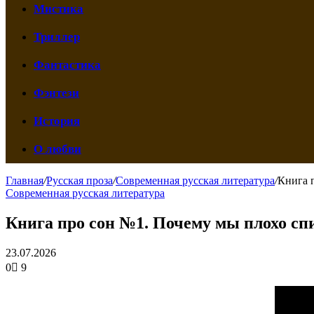
Мистика
Триллер
Фантастика
Фэнтези
История
О любви
Главная
/
Русская проза
/
Современная русская литература
/
Книга 
Современная русская литература
Книга про сон №1. Почему мы плохо спи
23.07.2026
0
9