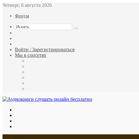
Четверг, 6 августа 2026
Форум
Искать
Switch
skin
Sidebar
Случайная
статья
Войти / Зарегистрироваться
Мы в соцсетях
Twitter
YouTube
vk.com
Одноклассники
Telegram
RSS
Меню
Искать
Switch
skin
Войти