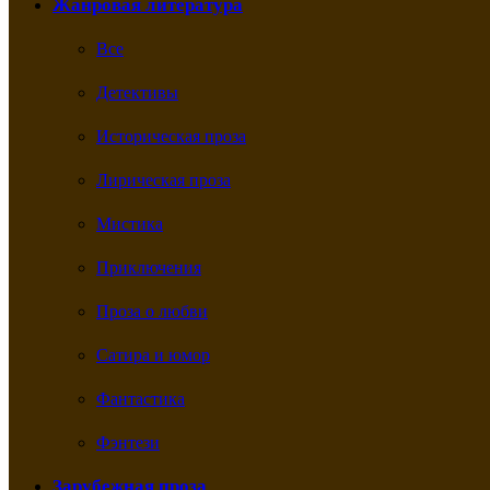
Жанровая литература
Все
Детективы
Историческая проза
Лирическая проза
Мистика
Приключения
Проза о любви
Сатира и юмор
Фантастика
Фэнтези
Зарубежная проза