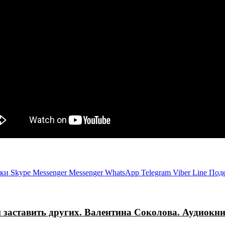
ики
Skype
Messenger
Messenger
WhatsApp
Telegram
Viber
Line
Поде
и заставить других. Валентина Соколова. Аудиокн