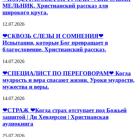
ТУМАН
МЕЛЬНИК. Христианский рассказ для
❤.
широкого круга.
ВИРСАВИЯ
МЕЛЬНИК.
❤
12.07.2026
Христианский
СКВОЗЬ
рассказ
СЛЕЗЫ
❤СКВОЗЬ СЛЕЗЫ И СОМНЕНИЯ❤
для
И
Испытания, которые Бог превращает в
широкого
СОМНЕНИЯ
круга.
благословение. Христианский рассказ.
❤
Испытания,
❤
14.07.2026
которые
СПЕЦИАЛИСТ
Бог
ПО
❤СПЕЦИАЛИСТ ПО ПЕРЕГОВОРАМ❤ Когда
превращает
ПЕРЕГОВОРАМ
мудрость и вера спасают жизни. Уроки мудрости,
в
❤
благословение.
мужества и веры.
Когда
Христианский
мудрость
рассказ.
❤
14.07.2026
и
СТРАЖ
вера
❤СТРАЖ ❤Когда страх отступает под Божьей
❤
спасают
Когда
защитой | Ди Хендерсон | Христианская
жизни.
страх
Уроки
аудиокнига
отступает
мудрости,
под
мужества
❤
25.07.2026