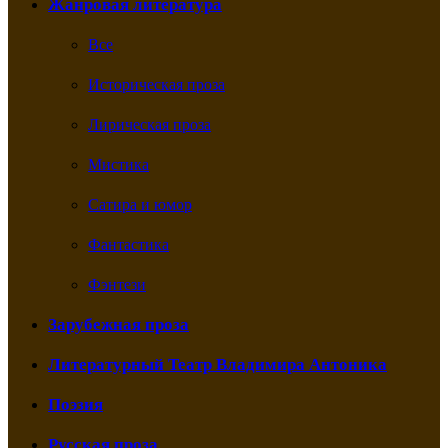
Жанровая литература
Все
Историческая проза
Лирическая проза
Мистика
Сатира и юмор
Фантастика
Фэнтези
Зарубежная проза
Литературный Театр Владимира Антоника
Поэзия
Русская проза