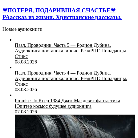
Божьей
и
ПОТЕРЯ,
защитой
веры.
ПОДАРИВШАЯ
❤ПОТЕРЯ, ПОДАРИВШАЯ СЧАСТЬЕ❤
|
СЧАСТЬЕ
РАассказ из жизни. Христианские рассказы.
Ди
❤
Хендерсон
РАассказ
|
Новые аудиокниги
из
Христианская
жизни.
аудиокнига
Христианские
Пазл. Проводник. Часть 5 — Родион Дубина.
рассказы.
Аудиокнига постапокалипсис. РеалРПГ. Попаданцы.
Стикс
08.08.2026
Пазл. Проводник. Часть 4 — Родион Дубина.
Аудиокнига постапокалипсис. РеалРПГ. Попаданцы.
Стикс
08.08.2026
Promises to Keep 1984 Джек Макдевит фантастика
Юпитер космос будущее аудиокнига
07.08.2026