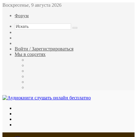
Воскресенье, 9 августа 2026
Форум
Искать
Switch
skin
Sidebar
Случайная
статья
Войти / Зарегистрироваться
Мы в соцсетях
Twitter
YouTube
vk.com
Одноклассники
Telegram
RSS
Меню
Искать
Switch
skin
Войти