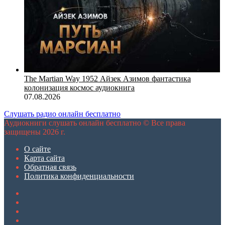
The Martian Way 1952 Айзек Азимов фантастика
колонизация космос аудиокнига
07.08.2026
Слушать радио онлайн бесплатно
Аудиокниги слушать онлайн бесплатно © Все права
защищены 2026 г.
О сайте
Карта сайта
Обратная связь
Политика конфиденциальности
Twitter
YouTube
vk.com
Одноклассники