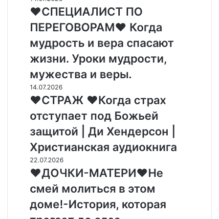
Е
А
С
❤СПЕЦИАЛИСТ ПО
З
Н
П
Ы
ПЕРЕГОВОРАМ❤ Когда
❤
Е
И
.
Ц
мудрость и вера спасают
С
В
И
О
жизни. Уроки мудрости,
И
А
М
Р
Л
мужества и веры.
Н
С
И
Е
❤
14.07.2026
А
С
Н
С
❤СТРАЖ ❤Когда страх
В
Т
И
Т
И
П
отступает под Божьей
Я
Р
Я
О
❤
А
защитой | Ди Хендерсон |
М
П
И
Ж
Е
Е
Христианская аудиокнига
с
❤
Л
Р
п
К
❤
22.07.2026
Ь
Е
ы
о
Д
❤ДОЧКИ-МАТЕРИ❤Не
Н
Г
т
г
О
И
О
смей молиться в этом
а
д
Ч
К
В
н
а
К
.
доме!-История, которая
О
и
с
И
Х
Р
я