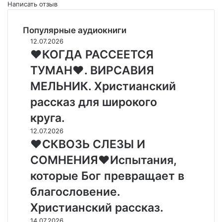
Написать отзыв
Популярные аудиокниги
❤
12.07.2026
К
❤КОГДА РАССЕЕТСЯ
О
ТУМАН❤. ВИРСАВИЯ
Г
Д
МЕЛЬНИК. Христианский
А
рассказ для широкого
Р
А
круга.
С
❤
12.07.2026
С
С
❤СКВОЗЬ СЛЕЗЫ И
Е
К
Е
СОМНЕНИЯ❤Испытания,
В
Т
О
которые Бог превращает в
С
З
Я
благословение.
Ь
Т
С
Христианский рассказ.
У
Л
М
❤
14.07.2026