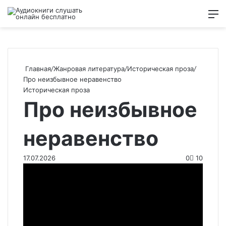
Войти
Switch
Искат
М
skin
Главная
/
Жанровая литература
/
Историческая проза
/
Про неизбывное неравенство
Историческая проза
Про неизбывное
неравенство
17.07.2026
0
10