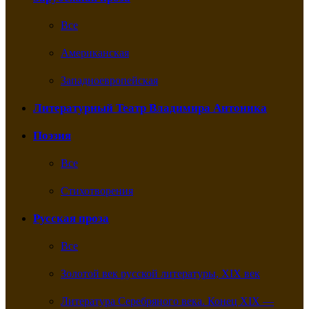
Все
Американская
Западноевропейская
Литературный Театр Владимира Антоника
Поэзия
Все
Стихотворения
Русская проза
Все
Золотой век русской литературы, XIX век
Литература Серебряного века. Конец XIX —