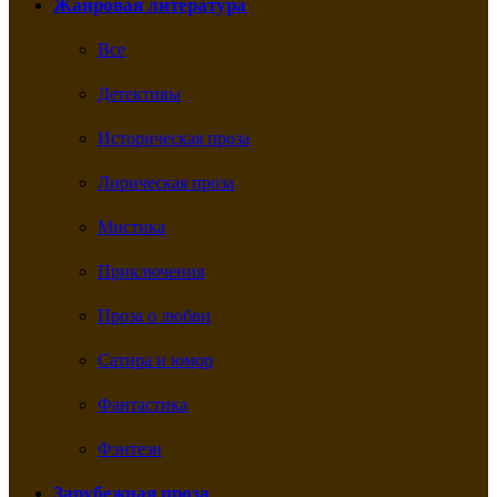
Жанровая литература
Все
Детективы
Историческая проза
Лирическая проза
Мистика
Приключения
Проза о любви
Сатира и юмор
Фантастика
Фэнтези
Зарубежная проза