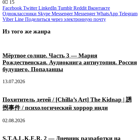
0
15
Facebook
Twitter
LinkedIn
Tumblr
Reddit
Вконтакте
Одноклассники
Skype
Messenger
Messenger
WhatsApp
Telegram
Viber
Line
Поделиться через электронную почту
Из того же жанра
Мёртвое солнце. Часть 3 — Мария
Рождественская. Аудиокнига антиутопия. Россия
будущего. Попаданцы
13.07.2026
Похититель детей / [Chilla’s Art] The Kidnap | 誘
拐事件 / психологический хоррор инди
02.08.2026
S.T.A.L.K.E.R. 2 — Дневник разработки на