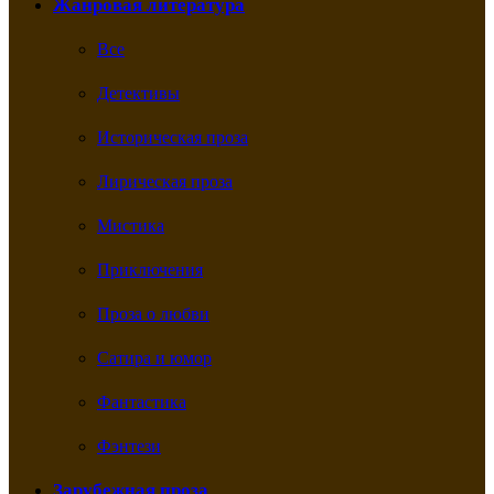
Жанровая литература
Все
Детективы
Историческая проза
Лирическая проза
Мистика
Приключения
Проза о любви
Сатира и юмор
Фантастика
Фэнтези
Зарубежная проза