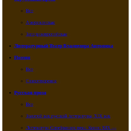
Все
Американская
Западноевропейская
Литературный Театр Владимира Антоника
Поэзия
Все
Стихотворения
Русская проза
Все
Золотой век русской литературы, XIX век
Литература Серебряного века. Конец XIX —