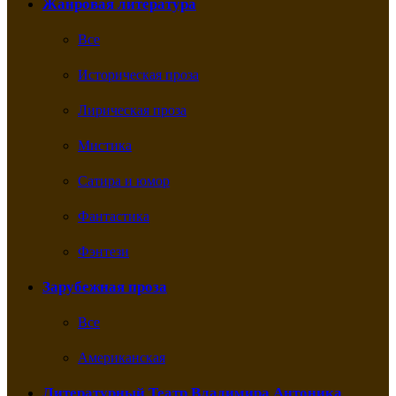
Жанровая литература
Все
Историческая проза
Лирическая проза
Мистика
Сатира и юмор
Фантастика
Фэнтези
Зарубежная проза
Все
Американская
Литературный Театр Владимира Антоника