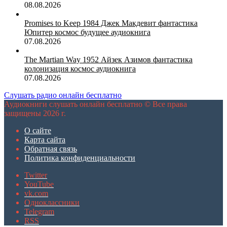
08.08.2026
Promises to Keep 1984 Джек Макдевит фантастика
Юпитер космос будущее аудиокнига
07.08.2026
The Martian Way 1952 Айзек Азимов фантастика
колонизация космос аудиокнига
07.08.2026
Слушать радио онлайн бесплатно
Аудиокниги слушать онлайн бесплатно © Все права
защищены 2026 г.
О сайте
Карта сайта
Обратная связь
Политика конфиденциальности
Twitter
YouTube
vk.com
Одноклассники
Telegram
RSS